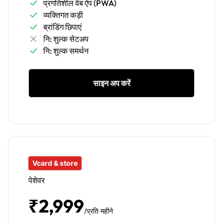
प्रगतिशील वेब ऐप (PWA)
व्यक्तिगत कड़ी
ब्रांडिंग छिपाएं
नि: शुल्क सेटअप
नि: शुल्क समर्थन
साइन अप करें
Vcard & store
पेशेवर
₹2,999
/प्रति महीने