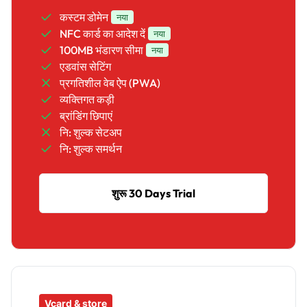
कस्टम डोमेन
नया
NFC कार्ड का आदेश दें
नया
100MB भंडारण सीमा
नया
एडवांस सेटिंग
प्रगतिशील वेब ऐप (PWA)
व्यक्तिगत कड़ी
ब्रांडिंग छिपाएं
नि: शुल्क सेटअप
नि: शुल्क समर्थन
शुरू 30 Days Trial
Vcard & store