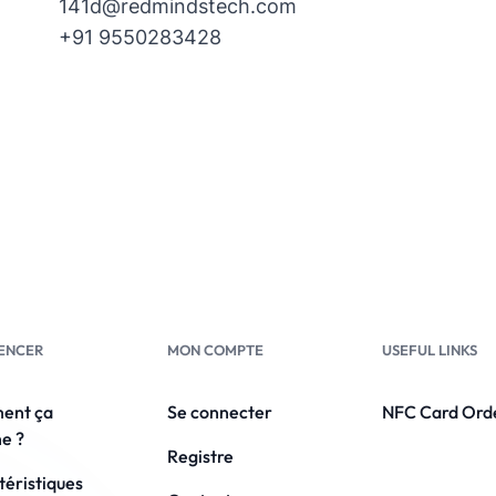
141d@redmindstech.com
+91 9550283428
ENCER
MON COMPTE
USEFUL LINKS
ent ça
Se connecter
NFC Card Ord
e ?
Registre
téristiques