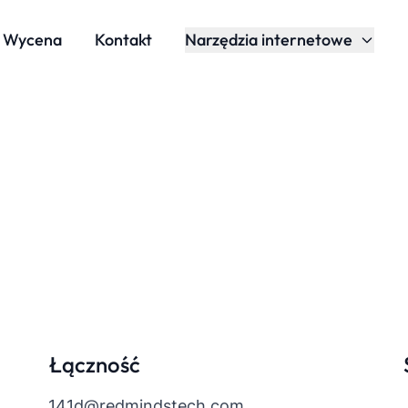
Wycena
Kontakt
Narzędzia internetowe
Łączność
141d@redmindstech.com