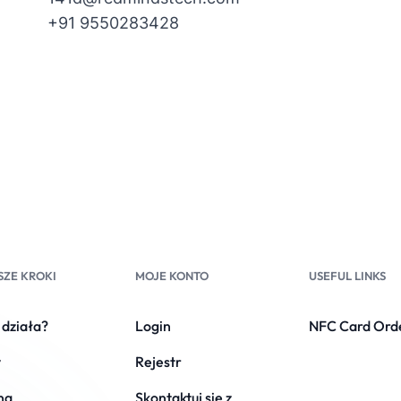
+91 9550283428
SZE KROKI
MOJE KONTO
USEFUL LINKS
 działa?
Login
NFC Card Ord
y
Rejestr
na
Skontaktuj się z