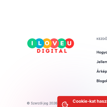
KEZDŐ
Hogya
Jelle
Árkép
Blogo
Cookie-kat hasz
© Szerzői jog 2026. Minden jog fenntartva ILOVEU