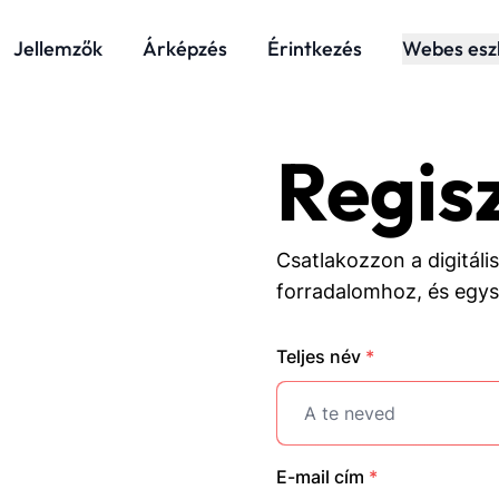
Jellemzők
Árképzés
Érintkezés
Webes esz
Regis
Csatlakozzon a digitáli
forradalomhoz, és egys
Teljes név
*
E-mail cím
*