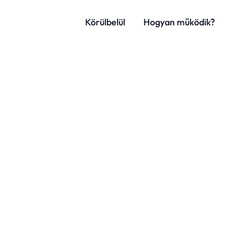
Körülbelül
Hogyan működik?