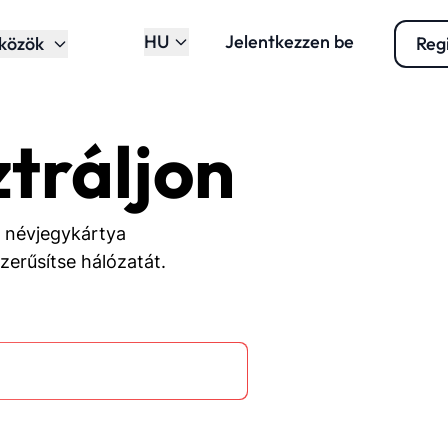
HU
Jelentkezzen be
közök
Regi
ztráljon
s névjegykártya
zerűsítse hálózatát.