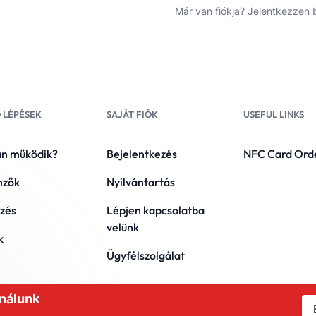
Már van fiókja?
Jelentkezzen 
 LÉPÉSEK
SAJÁT FIÓK
USEFUL LINKS
n működik?
Bejelentkezés
NFC Card Ord
mzők
Nyilvántartás
zés
Lépjen kapcsolatba
velünk
k
Ügyfélszolgálat
nálunk
DIGITAL.