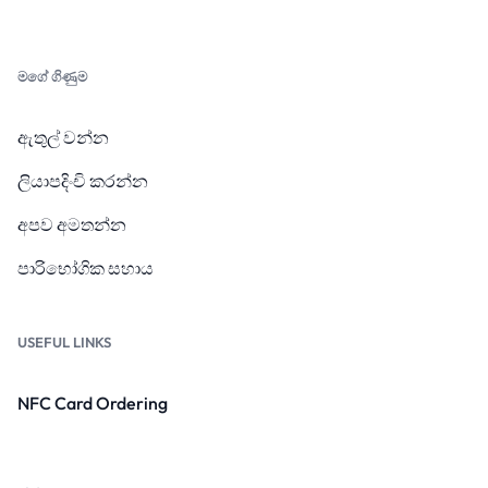
මගේ ගිණුම
ඇතුල් වන්න
ලියාපදිංචි කරන්න
අපව අමතන්න
පාරිභෝගික සහාය
USEFUL LINKS
NFC Card Ordering