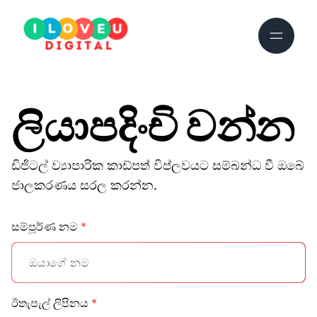
ලියාපදිංචි වන්න
ඩිජිටල් ව්‍යාපාරික කාඩ්පත් විප්ලවයට සම්බන්ධ වී ඔබේ
ජාලකරණය සරල කරන්න.
සම්පූර්ණ නම
*
ඊතැපැල් ලිපිනය
*