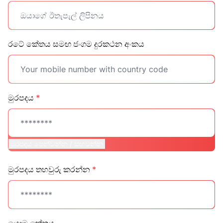
රටේ කේතය සමඟ ජංගම දුරකථන අංකය
මුරපදය
*
මුරපදය පෙන්වන්න / සඟවන්න
මුරපදය තහවුරු කරන්න
*