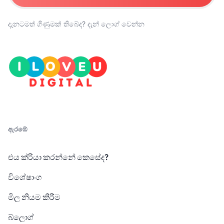
දැනටමත් ගිණුමක් තිබේද?
දැන් ලොග් වෙන්න
ඇරඹේ
එය ක්රියා කරන්නේ කෙසේද?
විශේෂාංග
මිල නියම කිරීම
බ්ලොග්