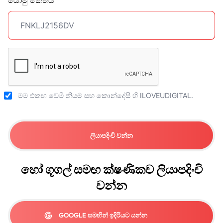
යොමු කේතය
මම එකඟ වෙමි
නියම සහ කොන්දේසි
හි ILOVEUDIGITAL.
ලියාපදිංචි වන්න
හෝ ගූගල් සමඟ ක්ෂණිකව ලියාපදිංචි
වන්න
GOOGLE සමඟින් ඉදිරියට යන්න